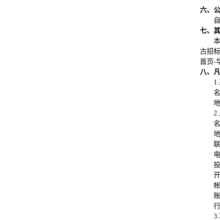
六、
七、
本
古招标投
首页-
八、
1.
2.
联
电
账
行
3.