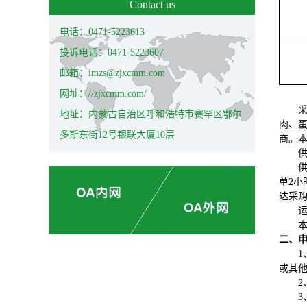
Contact us
电话：0471-5223613
投诉电话：0471-5223607
邮箱：imzs@zjxcmm.com
网址：//zjxcmm.com/
地址：内蒙古自治区呼和浩特市赛罕区鄂尔
肉、
多斯东街12号银联大厦10层
商。
单2小
达采
二、
1
或其
2
3