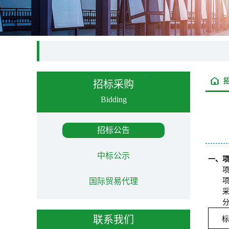
招标采购
Bidding
招标公告
中标公示
一、
项
国际贸易代理
采
联系我们
标