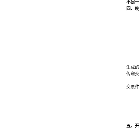
不足
四、
生成的
传递
交原
五、