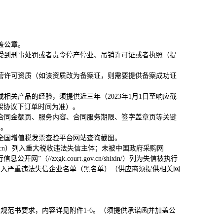
盖公章。
受到刑事处罚或者责令停产停业、吊销许可证或者执照（提
营许可资质（如该资质改为备案证，则需要提供备案成功证
关产品的经验，须提供近三年（2023年1月1日至响应截
框架协议下订单时间为准）。
合同金额页、服务内容、合同服务期限、签字盖章页等关键
）。
全国增值税发票查验平台网站查询截图。
.gov.cn）列入重大税收违法失信主体；未被中国政府采购网
网”（//zxgk.court.gov.cn/shixin/）列为失信被执行
x.html）列入严重违法失信企业名单（黑名单）（供应商须提供相关网
规范书要求，内容详见附件1-6。（须提供承诺函并加盖公