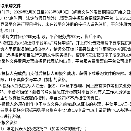
获取采购文件
1
时间：
2026年2月26日
至
2026年3月3日（磋商文件的发售期限自开始之
0
（北京时间，法定节假日除外）,请登录中招联合招标采购平台（//www.365
接登录平台进行项目报名，未在该平台注册的投标人请先注册，平台注册为
招标项目）。
2
采购文件售价700元/标段，平台服务费200元，售后不退。
.3
潜在投标人须通过平台填写“购标申请”，并上传公告或邀请书要求提供的
责人审核报名通过的投标人，请务必在标书售卖截止时间前登录中招联合招标采购平台
界面，选择招标项目进行采购文件购买操作，否则将无法获取电子版采购文
4
采购文件费用发票由招标代理机构出具，平台服务费发票由平台公司出具
票。
5
投标人完成费用支付后投标人即报名成功，获得下载采购文件的权限。
权限，且不具备参与本项目投标的资格。
.6
投标人针对投标人注册、报名、CA证书办理、网上应答操作等相关业务
 3175；平台将确保下载者的购买信息在开标前对平台公司有关工作人员
者主动放弃信息保密的权利，平台公司将不承担任何责任。
7
投标人必须在制作电子响应文件之前完成CA证书的办理，并使用CA证
参见中招联合招标采购平台账户中“北京CA申请”“CA申请帮助”“CA办
3175进行咨询。
8
报名资料
（1）法定代表人授权委托书（加盖公章的原件）；