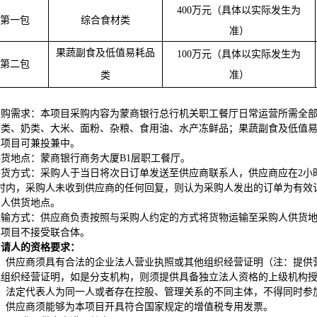
400
万元（具体以实际发生为
第一包
综合食材类
准）
果蔬副食及低值易耗品
100
万元（具体以实际发生为
第二包
准）
类
采购需求：本项目采购内容为蒙商银行总行机关职工餐厅日常运营所需全部
蛋类、奶类、大米、面粉、杂粮、食用油、水产冻鲜品；果蔬副食及低值
本项目可兼投兼中。
供货地点：蒙商银行商务大厦B1层职工餐厅。
供货方式：采购人于当日将次日订单发送至供应商联系人，供应商应在2小
时内，采购人未收到供应商的任何回复，则认为采购人发出的订单为有效订
购人供货地点。
运输方式：供应商负责按照与采购人约定的方式将货物运输至采购人供货
本项目不接受联合体。
申请人的资格要求：
、供应商须具有合法的企业法人营业执照或其他组织经营证明（注：提供
他组织经营证明，如是分支机构，则须提供具备独立法人资格的上级机构
、法定代表人为同一人或者存在控股、管理关系的不同主体，不得同时参
、供应商须能够为本项目开具符合国家规定的增值税专用发票。