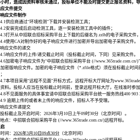
一小时，造成因资料审核未通过，投标单位不能及时提交更正报名资料，
响应文件提交
响应文件制作
4.1
供应商通过“环境检测”下载并安装检测工具；
4.2
安装完成后启动检测工具，逐一安装检测工具中的插件；
4.3
打开从中招联合招标采购平台上下载的后缀名为.zzlh的电子采购文
4.4
使用CA对制作好的电子响应文件进行加密并导出加密电子采购文件。
响应文件的递交
4.5
响应文件的上传/递交截止时间（投标截止时间，下同）见采购文件。
4.6
加密电子响应文件为“中招联合招标采购平台 (//www.365trade.c
加密版响应文件。加密的电子响应文件（*.zfile格式）须在投标截止时间前通过“中招
交；
4.7
本项目采用“远程不见面”开标方式，远程开标大厅网址为www.365tra
件资料。投标人应当在投标截止时间前，登录远程开标大厅，在线准时参加
4.8
不见面服务的具体事宜请中招联合招标采购平台统一服务热线400 903 
4.9
逾期上传的或者未上传的响应文件，招标人不予受理。
响应文件递提交
投标截止及开启时间：2026年3月10日上午09时30分（北京时间）。
地点：中招联合招标采购平台 (//www.365trade.com.cn/)远程开标。
开启
时间：
2026年3月10日09点30分
（北京时间）
地点：中招联合招标采购平台 (//www.365trade.com.cn/)远程开标。