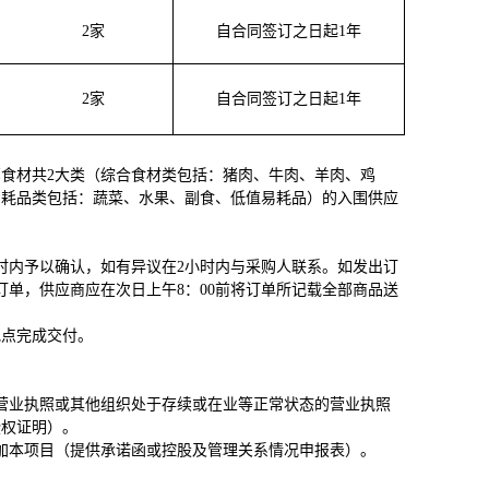
2
家
自合同签订之日起1年
2
家
自合同签订之日起1年
食材共2大类（综合食材类包括：猪肉、牛肉、羊肉、鸡
易耗品类包括：蔬菜、水果、副食、低值易耗品）的入围供应
时内予以确认，如有异议在2小时内与采购人联系。如发出订
单，供应商应在次日上午8：00前将订单所记载全部商品送
地点完成交付。
营业执照或其他组织处于存续或在业等正常状态的营业执照
授权证明）。
加本项目（提供承诺函或控股及管理关系情况申报表）。