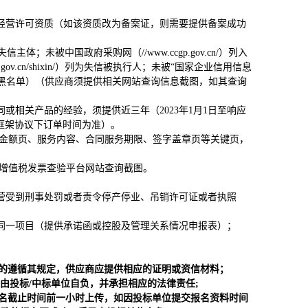
经营许可资质（如该资质改为备案证，则需要提供备案成功
法失信主体；未被中国政府采购网（//www.ccgp.gov.cn/）列入
ov.cn/shixin/）列为失信被执行人；未被“国家企业信用信息
失信企业名单（黑名单）（供应商须提供相关网站查询信息截图，如其查询
或相关产品的经验，须提供近三年（2023年1月1日至响应
/框架协议下订单时间为准）。
同金额页、服务内容、合同服务期限、签字盖章页等关键页，
增值税发票查验平台网站查询截图。
营受到刑事处罚或者责令停产停业、吊销许可证或者执照
同一项目（提供承诺函或控股及管理关系情况申报表）；
的遵循其规定，供应商应提供相应的证明或资信材料；
由投标/中标单位自负，并承担相应的法律责任;
名截止时间前一小时上传，如因投标单位提交报名资料时间