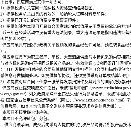
以下要求，供应商满足其中一项即可：
（1）提供税务机关官网一般纳税人资格查询结果截图；
（2）提供税务机关出具的有效的一般纳税人证明材料复印件；
（3）提供已开具过的增值税专用发票复印件；
（4）提供能够为本项目开具符合国家规定的增值税专用发票的承诺函并加
、近三年在经营活动中没有重大违法记录，重大违法记录是指因违法经营
诺函并加盖公章）。
、供应商须具有国家行政机关单位颁发的食品经营许可证、预包装食品经
料）。
、供应商应具有为职工餐厅、学校、大型酒店供应与本标包采购内容相同或相
与对应标包采购内容相同或相关产品的1个有效业绩 (以合同签订时间/
注：（1）须提供相对应的合同及其他证明文件扫描件（合同扫描件须包含
敏感信息可做模糊处理。如提供框架协议，还须提供采购订单或结算证明
（2）须提供对应合同下任意一张结算发票扫描件及其对应的国家税务总局
、供应商截止提交响应文件之日，未被“信用中国”（//www.creditchina
ww.ccgp.gov.cn/）列入政府采购严重违法失信行为记录名单；未被“中国执行信息公开
被“国家企业信用信息公示系统”（网址：//www.gsxt.gov.cn/inde
询信息截图，如其查询信息不全则以本项目评委现场查询信息为准）。
、本项目不接受联合体应答。
、本项目不允许转包、分包。
0
、供应商须承诺，成交后向采购人提供的每批次产品均符合所投产品技术