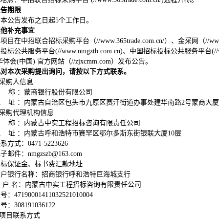
公告期限
自本公告发布之日起5个工作日。
其他补充事宜
项目在中招联合招标采购平台（//www.365trade.com.cn/）、金采网（//www
标公共服务平台(//www.nmgztb.com.cn)、中国招标投标公共服务平台(//w
华体会(中国) 官方网站（//zjxcmm.com）发布公告。
凡对本次采购提出询问，请按以下方式联系。
采购人信息
名 称 ：蒙商银行股份有限公司
地 址 ：内蒙古自治区包头市九原区赛汗街道办事处建华南路2号蒙商大厦
采购代理机构信息
名 称 ：内蒙古中实工程招标咨询有限责任公司
地 址 ：内蒙古呼和浩特市赛罕区鄂尔多斯东街银联大厦10层
系方式：0471-5223626
子邮件：nmgzszb@163.com
投标保证金、标书费汇款地址
开户银行名称：招商银行呼和浩特巨海城支行
帐 户 名：内蒙古中实工程招标咨询有限责任公司
号：47190001411032521010004
号：308191036122
项目联系方式