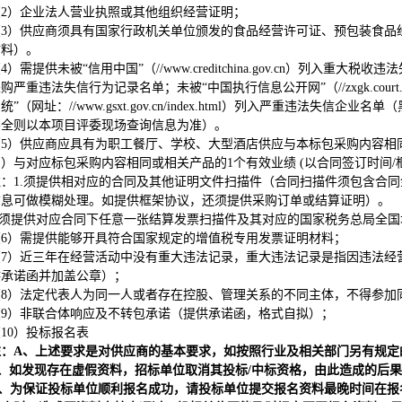
（2）企业法人营业执照或其他组织经营证明；
（3）供应商须具有国家行政机关单位颁发的食品经营许可证、预包装食品
材料）。
4）需提供未被“信用中国”（//www.creditchina.gov.cn）列入重大税收违
购严重违法失信行为记录名单；未被“中国执行信息公开网”（//zxgk.court.g
统”（网址：//www.gsxt.gov.cn/index.html）列入严重违法
不全则以本项目评委现场查询信息为准）。
（5）供应商应具有为职工餐厅、学校、大型酒店供应与本标包采购内容相同
）与对应标包采购内容相同或相关产品的1个有效业绩 (以合同签订时间
注：1.须提供相对应的合同及其他证明文件扫描件（合同扫描件须包含合
信息可做模糊处理。如提供框架协议，还须提供采购订单或结算证明）。
须提供对应合同下任意一张结算发票扫描件及其对应的国家税务总局全国
（6）需提供能够开具符合国家规定的增值税专用发票证明材料；
（7）近三年在经营活动中没有重大违法记录，重大违法记录是指因违法经
供承诺函并加盖公章）；
（8）法定代表人为同一人或者存在控股、管理关系的不同主体，不得参加
（9）非联合体响应及不转包承诺（提供承诺函，格式自拟）；
10）投标报名表
注：A、上述要求是对供应商的基本要求，如按照行业及相关部门另有规定
、如发现存在虚假资料，招标单位取消其投标/中标资格，由此造成的后果
、为保证投标单位顺利报名成功，请投标单位提交报名资料最晚时间在报