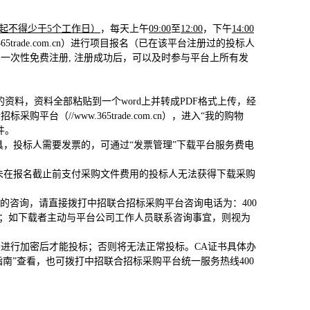
日起不得少于5个工作日）
，每天上午
09:00
至
12:00
，下午
14:00
trade.com.cn）进行项目报名（已在该平台注册过的投标人
一次性免费注册, 注册成功后，可以及时参与平台上所有发
资料，资料全部粘贴到一个word上并转成PDF格式上传，经
（//www.365trade.com.cn），进入“我的购物
件。
，投标人需要发票的，可通过“发票管理”下载平台服务费电
未在报名截止前支付采购文件费用的投标人无法获得下载采购
的咨询，请直接拨打中招联合招标采购平台咨询电话为：400
保密；如下载者主动与平台公司工作人员联系咨询事宜，则视为
书进行加密后才能投标；否则将无法正常投标。CA证书具体办
理指南”查看，也可拨打中招联合招标采购平台统一服务热线400