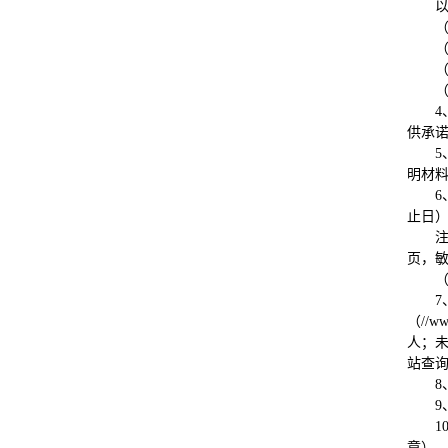
4
供承
5
明材
6
止日）
页，
7
（//w
人；未
站查
8
9
1
章）