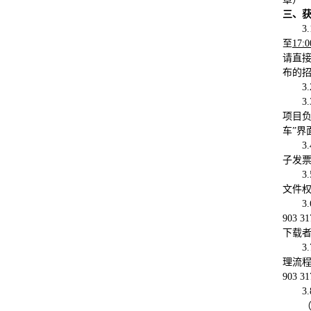
三、
3.
至
17:0
请直
布的
3.
3
项目负
车”
3.
子发
3.
文件
3
903
下载
3.
理流程
903 
3.