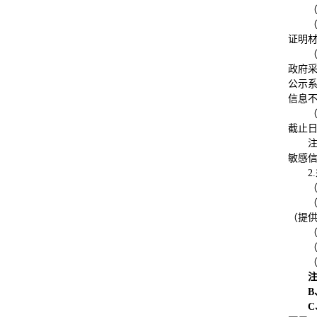
证明
（
政府采
公示系
信息
截止日
敏感
2.
（提
（
B
C