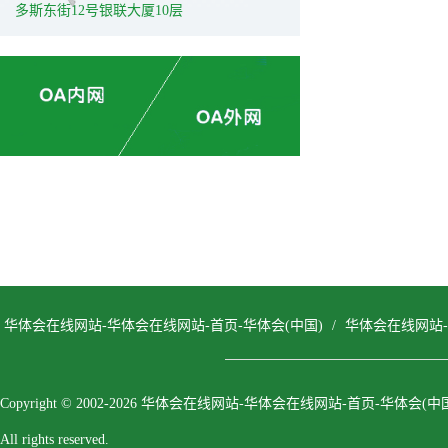
多斯东街12号银联大厦10层
华体会在线网站-华体会在线网站-首页-华体会(中国)
/
华体会在线网站-
Copyright © 2002-2026 华体会在线网站-华体会在线网站-首页-华体会(中
All rights reserved.